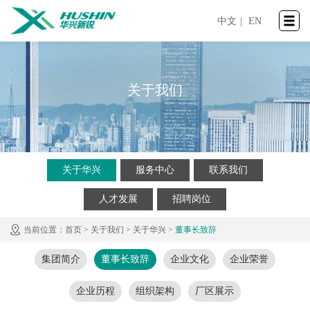
中文
|
EN
关于我们
关于华兴
服务中心
联系我们
人才发展
招聘岗位
当前位置：
首页
>
关于我们
>
关于华兴
>
董事长致辞
集团简介
董事长致辞
企业文化
企业荣誉
企业历程
组织架构
厂区展示