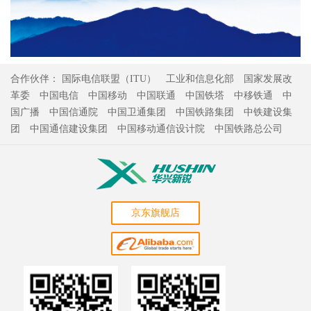
合作伙伴：
国际电信联盟（ITU）
工业和信息化部
国家发展改
革委
中国电信
中国移动
中国联通
中国铁塔
中移铁通
中
国广播
中国信通院
中国卫通集团
中国铁路集团
中铁建设集
团
中国通信建设集团
中国移动通信设计院
中国铁路总公司
京东旗舰店