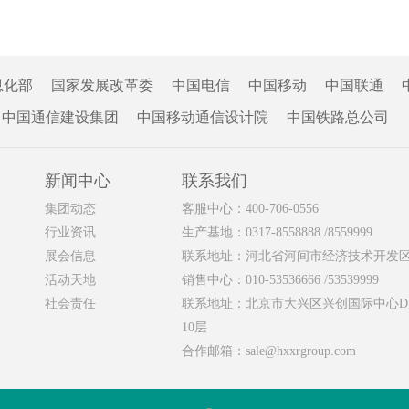
息化部
国家发展改革委
中国电信
中国移动
中国联通
中国通信建设集团
中国移动通信设计院
中国铁路总公司
新闻中心
联系我们
集团动态
客服中心：400-706-0556
行业资讯
生产基地：0317-8558888 /8559999
展会信息
联系地址：河北省河间市经济技术开发
活动天地
销售中心：010-53536666 /53539999
社会责任
联系地址：北京市大兴区兴创国际中心D
10层
合作邮箱：sale@hxxrgroup.com