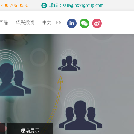
0-706-0556
邮箱：sale@hxxrgroup.com
产品
华兴投资
中文
|
EN
现场展示