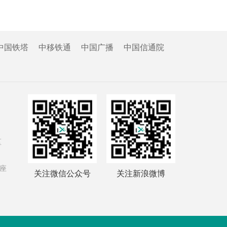
中国铁塔
中移铁通
中国广播
中国信通院
区
座
关注微信公众号
关注新浪微博